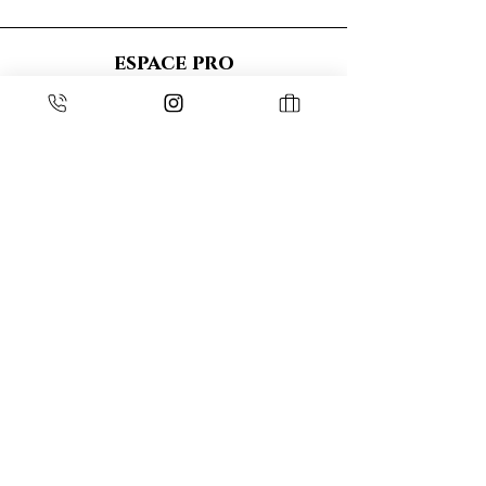
espace pro
Войти
ESPACE MEMBRES
Подписывайтесь на нас
@lespierresblanches