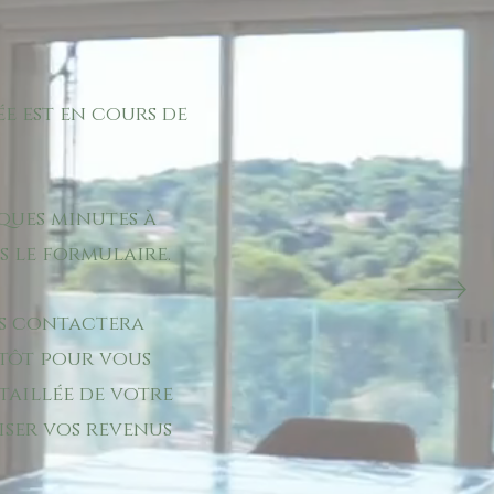
e est en cours de
lques minutes à
s le formulaire.
us contactera
tôt pour vous
taillée de votre
iser vos revenus