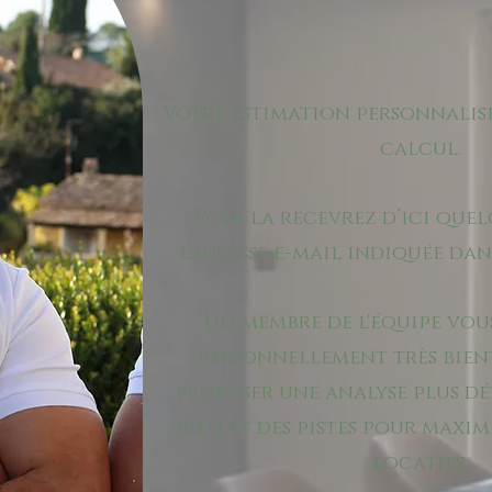
Votre estimation personnalisé
calcul.
Vous la recevrez d’ici que
l’adresse e-mail indiquée dan
Un membre de l'équipe vo
personnellement très bien
proposer une analyse plus dé
bien et des pistes pour maxim
locatifs.