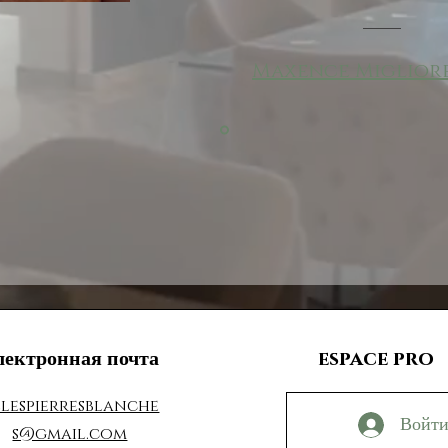
Maxence Migliore
лектронная почта
espace pro
elespierresblanche
Войт
s@gmail.com