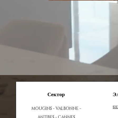
Сектор
Э
si
MOUGINS - VALBONNE -
ANTIBES - CANNES