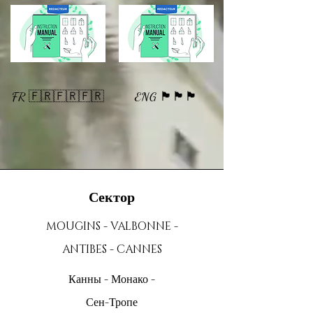
FR 🇫🇷🇫🇷🇫🇷
ENG 🏴󠁧󠁢󠁥󠁮󠁧󠁿🏴󠁧󠁢󠁥󠁮󠁧󠁿🏴󠁧󠁢󠁥󠁮󠁧󠁿
Сектор
MOUGINS - VALBONNE -
ANTIBES - CANNES
Канны - Монако -
Сен-Тропе