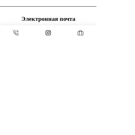
Электронная почта
sielespierresblanches@gmail.com
Телефон
06 10 12 09 75
espace pro
Войти
ESPACE MEMBRES