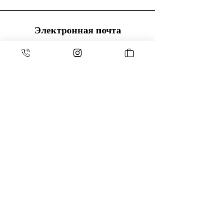
Электронная почта
sielespierresblanches@gmail.com
Телефон
06 10 12 09 75
espace pro
Войти
ESPACE MEMBRES