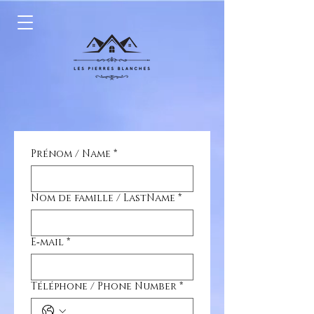
Prénom / Name
*
Nom de famille / LastName
*
E‑mail
*
Téléphone / Phone Number
*