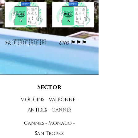
FR 🇫🇷🇫🇷🇫🇷
ENG 🏴󠁧󠁢󠁥󠁮󠁧󠁿🏴󠁧󠁢󠁥󠁮󠁧󠁿🏴󠁧󠁢󠁥󠁮󠁧󠁿
Sector
MOUGINS - VALBONNE -
ANTIBES - CANNES
Cannes - Mónaco -
San Tropez