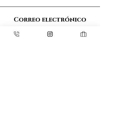
Correo electrónico
sielespierresblanches@gmail.com
Teléfono
06 10 12 09 75
espace pro
Iniciar sesión
ESPACE MEMBRES