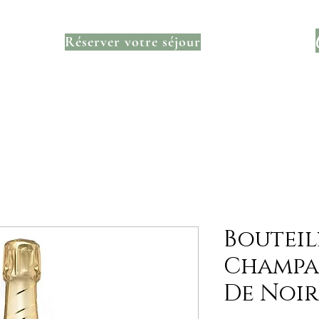
ontact
Contact
Contact
Contact
C
Réserver votre séjour
Nouvelle page
Nouvelle page
Nouvell
宿
Bouteil
Champa
De Noir