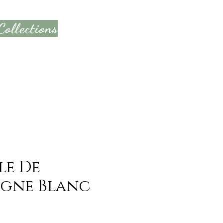
Collections
ontact
Nouvelle page
e page
Blog
训练
le De
gne Blanc