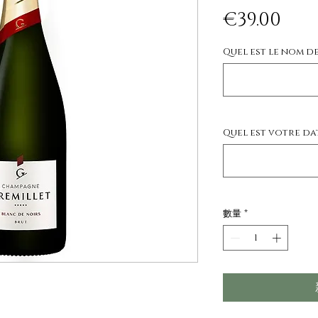
價
€39.00
格
Quel est le nom d
Quel est votre dat
數量
*