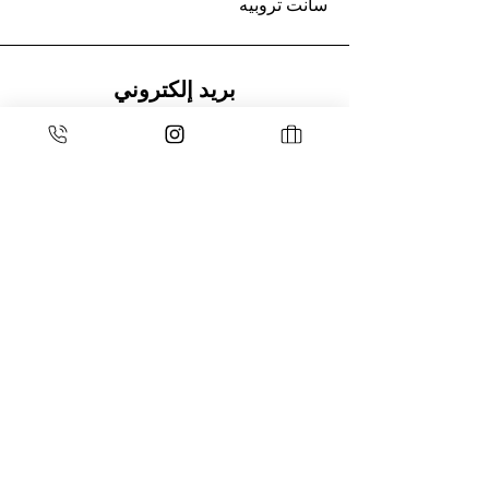
سانت تروبيه
بريد إلكتروني
sielespierresblanches@gmail.com
هاتف
06 10 12 09 75
espace pro
تسجيل الدخول
ESPACE MEMBRES